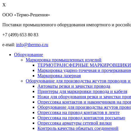
X
ООО «Термо-Решения»
Поставки промышленного оборудования импортного и российс
+7 (499)
653 80 83
e-mail:
info@thermo-r.ru
Оборудование
Маркировка промышленных изделий
ТЕРМОТРАНСФЕРНЫЕ МАРКИРОВЩИКИ
Маркировка ударно-точечная и прочеркивани
Маркировка лазерная
Оборудование для производства жгутов проводов и
Автоматы резки и зачистки провода
Принтеры для маркировки провода и кабеля
Ножи для оборудования резки и зачистки про
Опрессовка контактов и наконечников на про
Оборудование для производства жгутов прово
Опрессовка на провод контактов в ленте
Опрессовка на провод контактов россыпью
Опрессовка арматуры сетевой вилки
Контроль качества обжатых соединений