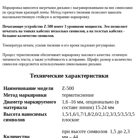
Маркировка наносится нагретыми дисками с выгравированными на них символами
по средствам красящей ленты. Метод горячего тиснения позволяет наносить
высококачественную стойкую к истиранию маркировку.
Печатающее устройство Z-500 имеет 3 уровнями мощности. Это позволяет
печатать на тонких кабелях несколько символов, а на толстых кабелях -
большое количество символов.
Температура печати, усилия тиснение и его время подлежат регулировке.
Процесс термотиснения обеспечивает маркировку высокого качества: отличную
читаемость текста, а также устойчивость к истиранию. Шрифт, размер и количество
символов определяется используемыми символьными дисками.
Технические характеристики
Наименование модели
Z-500
Метод маркировки
термотиснение
Диаметр маркируемого
1,6 -16 мм, опционально (в
материала
составе линии) 15-24 мм
Высота наносимых
1,5/1,6/1,7/1,8/2,0/2,1/2,3/3,5/3,5/3,5
символов
плоские
при высоте символов 1,5 до 2,3
Количество
мм – 44